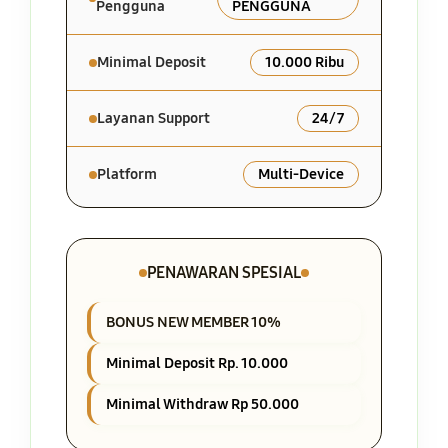
Pengguna
PENGGUNA
Minimal Deposit
10.000 Ribu
Layanan Support
24/7
Platform
Multi-Device
PENAWARAN SPESIAL
BONUS NEW MEMBER 10%
Minimal Deposit Rp. 10.000
Minimal Withdraw Rp 50.000