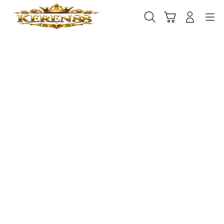
Skip
to
Cari
Troli
Login
Navigation
content