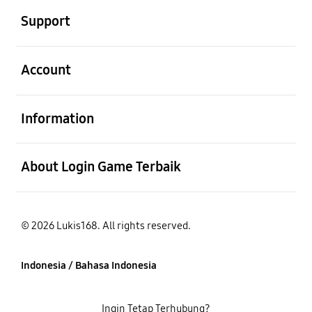
Support
Buka
Account
Buka
Information
Buka
About Login Game Terbaik
© 2026 Lukis168. All rights reserved.
Indonesia / Bahasa Indonesia
Ingin Tetap Terhubung?