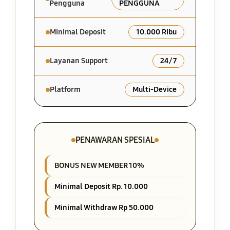
Pengguna
PENGGUNA
Minimal Deposit
10.000 Ribu
Layanan Support
24/7
Platform
Multi-Device
PENAWARAN SPESIAL
BONUS NEW MEMBER 10%
Minimal Deposit Rp. 10.000
Minimal Withdraw Rp 50.000