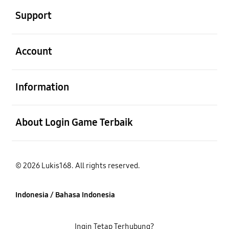
Support
Buka
Account
Buka
Information
Buka
About Login Game Terbaik
© 2026 Lukis168. All rights reserved.
Indonesia / Bahasa Indonesia
Ingin Tetap Terhubung?