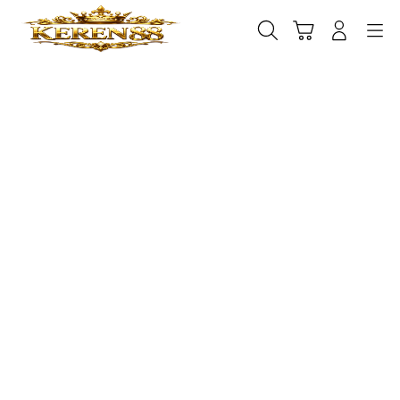
Skip
to
Cari
Troli
Login
Navigation
content