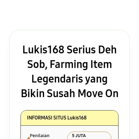
Lukis168 Serius Deh
Sob, Farming Item
Legendaris yang
Bikin Susah Move On
INFORMASI SITUS Lukis168
Penilaian
5 JUTA